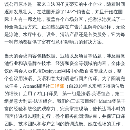
该公司原本是一家来自法国圣艾蒂安的中小企业，随着时间
逐渐发展壮大，在法国开辟了148个销售点，并且开始在国
际上占有一席之地，覆盖各个市场分区，把游泳池变成了一
种全新生活方式。正如该品牌在广告片里解释的那样，无论
是泳池、水疗中心、设备、清洁产品还是各类服务，它为每
一种市场都提供了富有创意和影响力的解决方案。
当天的会议内容包括数据、业绩以及项目等话题，涉及游泳
池行业和该品牌在技术、经济和资金等领域的内容，全体会
议的与会人员包括Desjoyaux网络中的数百名专业人员，整
个会议用法语、英语和意大利语进行同声传译。为了圆满完
成任务，Atenao翻译社
口译部
（自2010年以来就取得两位数
的增长）启用了2组口译员，第一组是法语-英语组合，第二
组是意大利语-法语组合。我们的三语项目经理Marine凭借丰
富的经验和敏锐的观察力，完美掌控现场，使长达两小时的
同声传译得以顺利进行，整个服务能圆满结束，并保证口译
团队、技术团队和客户之间的协调流畅。她在现场的工作，