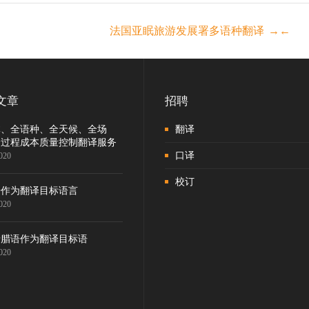
ost
法国亚眠旅游发展署多语种翻译
→
←
vigation
文章
招聘
体、全语种、全天候、全场
翻译
全过程成本质量控制翻译服务
口译
020
校订
语作为翻译目标语言
020
希腊语作为翻译目标语
020