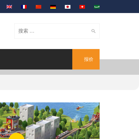
Search
报价
for: