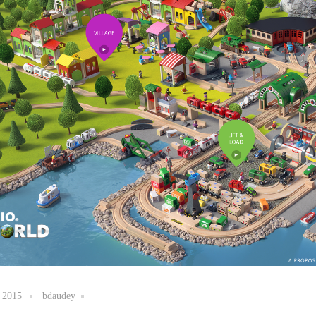
 2015
bdaudey