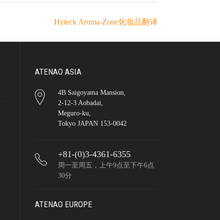
Hyteck Aroma-Zone化妆品翻译
ATENAO ASIA
4B Saigoyama Mansion,
2-12-3 Aobadai,
Meguro-ku,
Tokyo JAPAN 153-0042
+81-(0)3-4361-6355
周一至周五，上午9点至下午6点
30分
ATENAO EUROPE