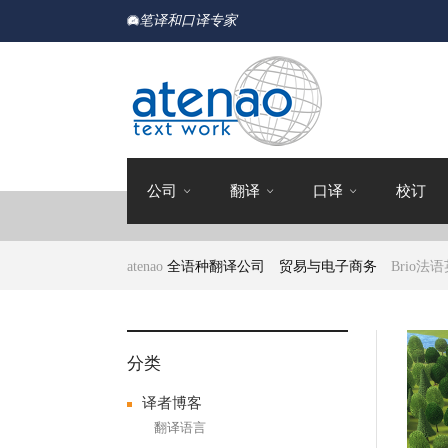
笔译和口译专家
公司
翻译
口译
校订
atenao
全语种翻译公司
贸易与电子商务
Brio法
分类
译者博客
翻译语言