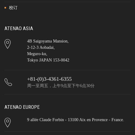
校订
ATENAO ASIA
4B Saigoyama Mansion,
2-12-3 Aobadai,
Meguro-ku,
Tokyo JAPAN 153-0042
+81-(0)3-4361-6355
周一至周五，上午9点至下午6点30分
ATENAO EUROPE
9 allée Claude Forbin - 13100 Aix en Provence - France.