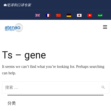
笔译和口译专家
Ts – gene
It seems we can’t find what you’re looking for. Perhaps searching
can help.
Search
for:
分类