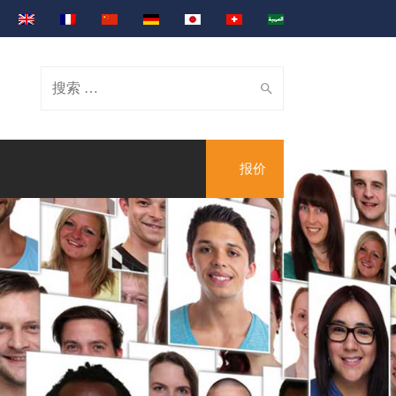
Search
报价
for: