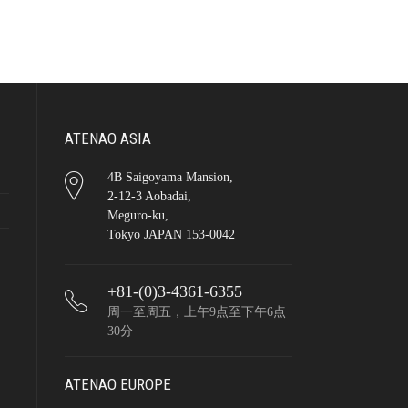
ATENAO ASIA
4B Saigoyama Mansion,
2-12-3 Aobadai,
Meguro-ku,
Tokyo JAPAN 153-0042
+81-(0)3-4361-6355
周一至周五，上午9点至下午6点
30分
ATENAO EUROPE