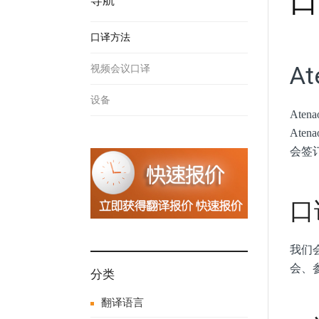
口
导航
口译方法
A
视频会议口译
设备
At
At
会签
口
我们
会、
分类
翻译语言