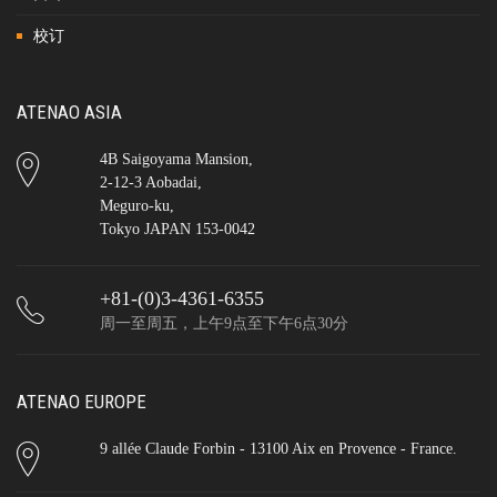
校订
ATENAO ASIA
4B Saigoyama Mansion,
2-12-3 Aobadai,
Meguro-ku,
Tokyo JAPAN 153-0042
+81-(0)3-4361-6355
周一至周五，上午9点至下午6点30分
ATENAO EUROPE
9 allée Claude Forbin - 13100 Aix en Provence - France.