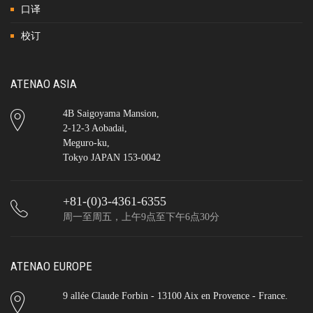
口译
校订
ATENAO ASIA
4B Saigoyama Mansion,
2-12-3 Aobadai,
Meguro-ku,
Tokyo JAPAN 153-0042
+81-(0)3-4361-6355
周一至周五，上午9点至下午6点30分
ATENAO EUROPE
9 allée Claude Forbin - 13100 Aix en Provence - France.