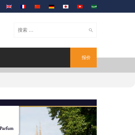
Search
报价
for: