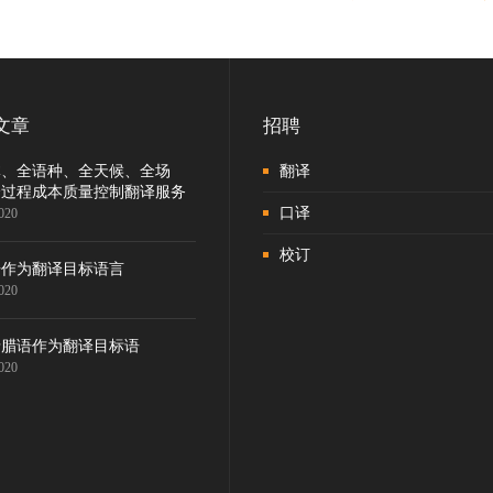
ost
vigation
文章
招聘
体、全语种、全天候、全场
翻译
全过程成本质量控制翻译服务
口译
020
校订
语作为翻译目标语言
020
希腊语作为翻译目标语
020