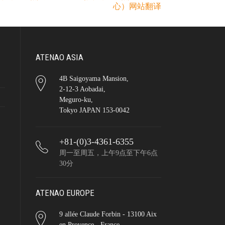
心）网站翻译
ATENAO ASIA
4B Saigoyama Mansion,
2-12-3 Aobadai,
Meguro-ku,
Tokyo JAPAN 153-0042
+81-(0)3-4361-6355
周一至周五，上午9点至下午6点
30分
ATENAO EUROPE
9 allée Claude Forbin - 13100 Aix
en Provence - France.