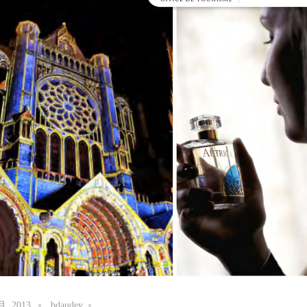
月, 2013
bdaudey