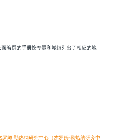
。
人士而编撰的手册按专题和城镇列出了相应的地
杰罗姆·勒热纳研究中心（杰罗姆·勒热纳研究中