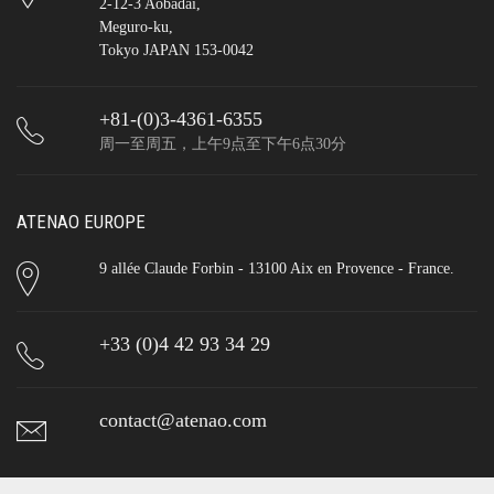
2-12-3 Aobadai,
Meguro-ku,
Tokyo JAPAN 153-0042
+81-(0)3-4361-6355
周一至周五，上午9点至下午6点30分
ATENAO EUROPE
9 allée Claude Forbin - 13100 Aix en Provence - France.
+33 (0)4 42 93 34 29
contact@atenao.com